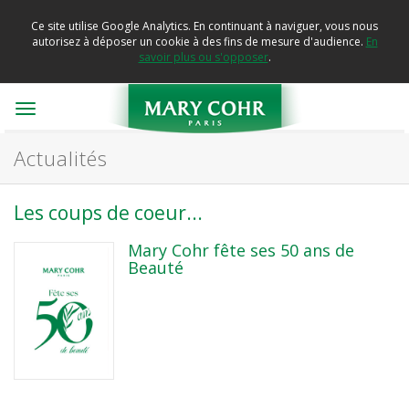
Ce site utilise Google Analytics. En continuant à naviguer, vous nous
autorisez à déposer un cookie à des fins de mesure d'audience.
En
savoir plus ou s'opposer
.
Toggle
navigation
Actualités
Les coups de coeur...
Mary Cohr fête ses 50 ans de
Beauté